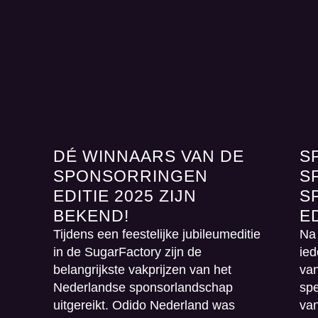
DÉ WINNAARS VAN DE
S
SPONSORRINGEN
S
EDITIE 2025 ZIJN
S
BEKEND!
ED
Tijdens een feestelijke jubileumeditie
Na
in de SugarFactory zijn de
ie
belangrijkste vakprijzen van het
van
Nederlandse sponsorlandschap
spe
uitgereikt. Odido Nederland was
van