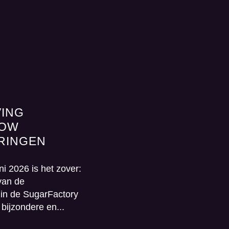
VING
GENOMINEERDEN
HOW
SPONSORRINGEN
RINGEN
AWARDS 2025 BE
!
De SponsorRingen Awards k
dinsdag 9 juni 2026 terug na
i 2026 is het zover:
SugarFactory in Halfweg. Ti
van de
jaarlijkse Awardshow staan..
in de SugarFactory
bijzondere en...