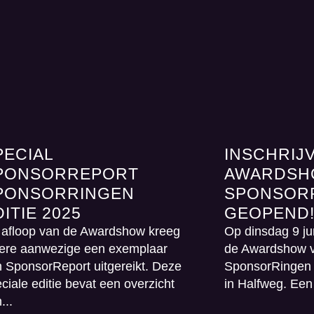
PECIAL
INSCHRIJ
PONSORREPORT
AWARDS
PONSORRINGEN
SPONSOR
ITIE 2025
GEOPEND
 afloop van de Awardshow kreeg
Op dinsdag 9 jun
dere aanwezige een exemplaar
de Awardshow 
 SponsorReport uitgereikt. Deze
SponsorRingen 
ciale editie bevat een overzicht
in Halfweg. Een 
...