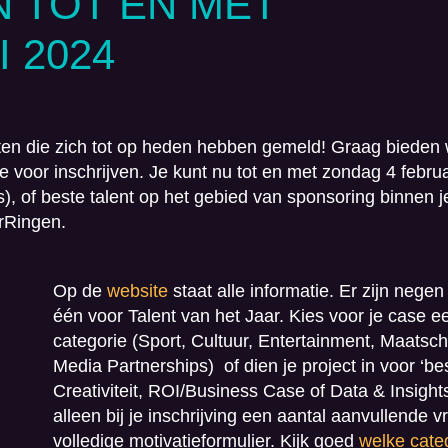
N TOT EN MET
 2024
ten die zich tot op heden hebben gemeld! Graag bieden 
e voor inschrijven. Je kunt nu
tot en met zondag 4 februa
(s), of beste talent op het gebied van sponsoring binnen j
rRingen.
Op de
website
staat alle informatie. Er zijn nege
één voor Talent van het Jaar. Kies voor je case e
categorie (
Sport, Cultuur, Entertainment, Maatsc
Media Partnerships
) of dien je project in voor ‘be
Creativiteit, ROI/Business Case of Data & Insight
alleen bij je inschrijving een aantal aanvullende vr
volledige motivatieformulier. Kijk goed
welke cate